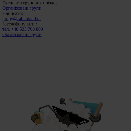
Експерт з групових поїздок
Організовані групи
Написати:
grupy@rabkoland.pl
Зателефонувати :
тел. +48 533 763 800
Організовані групи