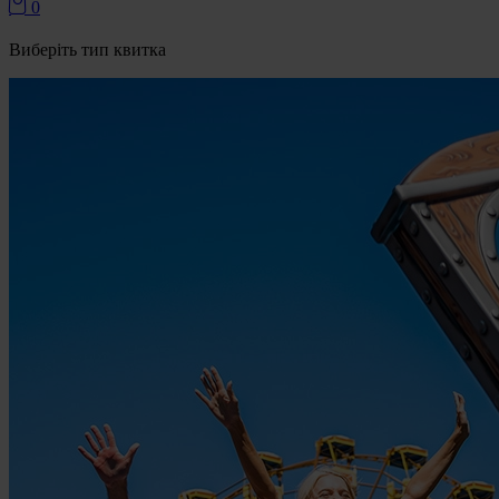
Товари в кошику
0
Виберіть тип квитка